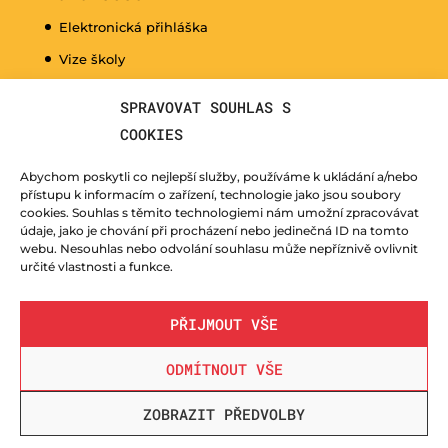
Elektronická přihláška
Vize školy
Promo video
SPRAVOVAT SOUHLAS S
Dny otevřených dveří
COOKIES
Hudební nauka pro naše nejmenší
Abychom poskytli co nejlepší služby, používáme k ukládání a/nebo
Kurzy pro veřejnost
přístupu k informacím o zařízení, technologie jako jsou soubory
cookies. Souhlas s těmito technologiemi nám umožní zpracovávat
Fotogalerie
údaje, jako je chování při procházení nebo jedinečná ID na tomto
webu. Nesouhlas nebo odvolání souhlasu může nepříznivě ovlivnit
Učitelé
určité vlastnosti a funkce.
PŘIJMOUT VŠE
ODMÍTNOUT VŠE
© ZUŠ Nový Bor - vytvořila společnost
TrollComputers s.r.o.
| webdesign
LUCZI DESIGNE
ZOBRAZIT PŘEDVOLBY
s.r.o.