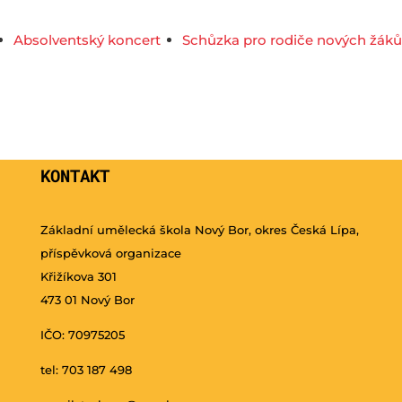
Absolventský koncert
Schůzka pro rodiče nových žáků
KONTAKT
Základní umělecká škola Nový Bor, okres Česká Lípa,
příspěvková organizace
Křižíkova 301
473 01 Nový Bor
IČO: 70975205
tel: 703 187 498