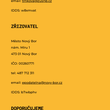
email:
trnkova@zusnb.cz
IDDS: w8xmvat
ZŘIZOVATEL
Město Nový Bor
nám. Míru 1
473 01 Nový Bor
IČO: 00260771
tel: 487 712 311
email:
epodatelna@novy-bor.cz
IDDS: b7wbphv
DOPORUČUJEME