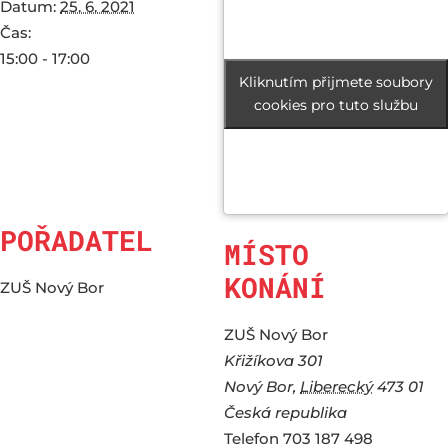
Datum:
25. 6. 2021
Čas:
15:00 - 17:00
Kliknutím přijmete soubory
Kliknutím přijmete soubory
cookies pro tuto službu
cookies pro tuto službu
POŘADATEL
MÍSTO
KONÁNÍ
ZUŠ Nový Bor
ZUŠ Nový Bor
Křižíkova 301
Nový Bor
,
Liberecký
473 01
Česká republika
Telefon
703 187 498