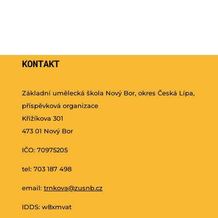
KONTAKT
Základní umělecká škola Nový Bor, okres Česká Lípa,
příspěvková organizace
Křižíkova 301
473 01 Nový Bor
IČO: 70975205
tel: 703 187 498
email:
trnkova@zusnb.cz
IDDS: w8xmvat