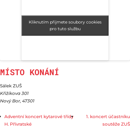
Kliknutím přijmete soubory cookies
Kliknutím přijmete soubory cookies
pro tuto službu
pro tuto službu
MÍSTO KONÁNÍ
Sálek ZUŠ
Křižíkova 301
Nový Bor
,
47301
Adventní koncert kytarové třídy
1. koncert účastníku
H. Přívratské
soutěže ZUŠ