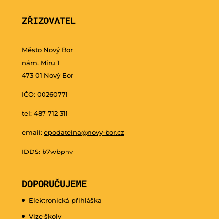
ZŘIZOVATEL
Město Nový Bor
nám. Míru 1
473 01 Nový Bor
IČO: 00260771
tel: 487 712 311
email:
epodatelna@novy-bor.cz
IDDS: b7wbphv
DOPORUČUJEME
Elektronická přihláška
Vize školy