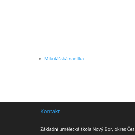
Mikulášská nadílka
Kontakt
Základní umělecká škola Nový Bor, okres Čes