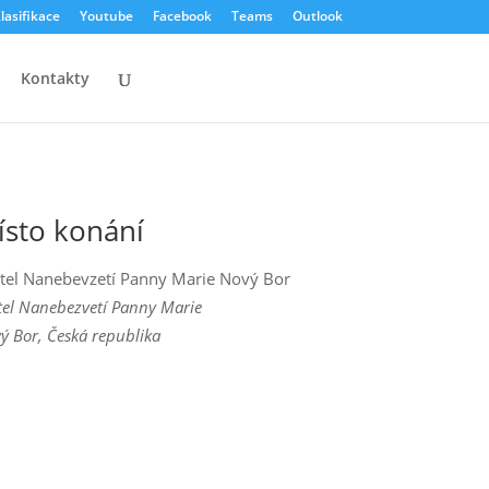
lasifikace
Youtube
Facebook
Teams
Outlook
Kontakty
ísto konání
tel Nanebevzetí Panny Marie Nový Bor
tel Nanebezvetí Panny Marie
ý Bor
,
Česká republika