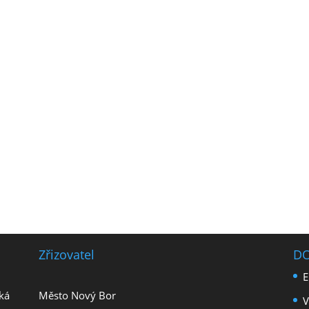
Zřizovatel
D
E
ká
Město Nový Bor
V