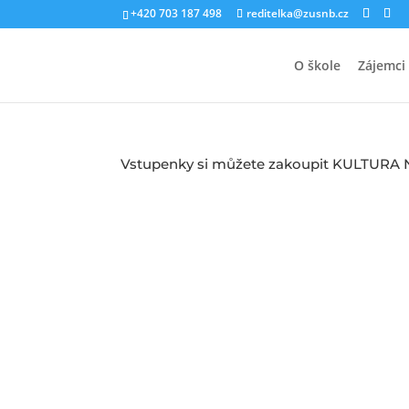
+420 703 187 498
reditelka@zusnb.cz
O škole
Zájemci
Vstupenky si můžete zakoupit KULTURA