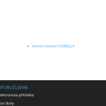
Vánoční koncert CAMELLA
OPORUČUJEME
lektronická přihláška
ize školy