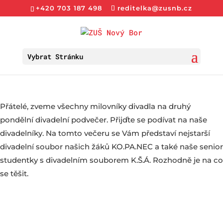
+420 703 187 498
reditelka@zusnb.cz
Vybrat Stránku
Přátelé, zveme všechny milovníky divadla na druhý
pondělní divadelní podvečer. Přijďte se podívat na naše
divadelníky. Na tomto večeru se Vám představí nejstarší
divadelní soubor našich žáků KO.PA.NEC a také naše senior
studentky s divadelním souborem K.Š.Á. Rozhodně je na co
se těšit.