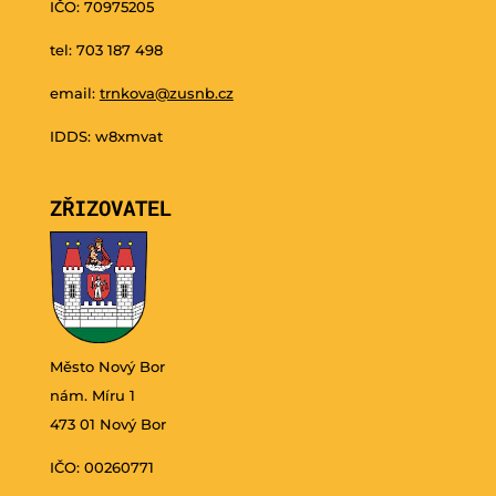
IČO: 70975205
tel: 703 187 498
email:
trnkova@zusnb.cz
IDDS: w8xmvat
ZŘIZOVATEL
Město Nový Bor
nám. Míru 1
473 01 Nový Bor
IČO: 00260771