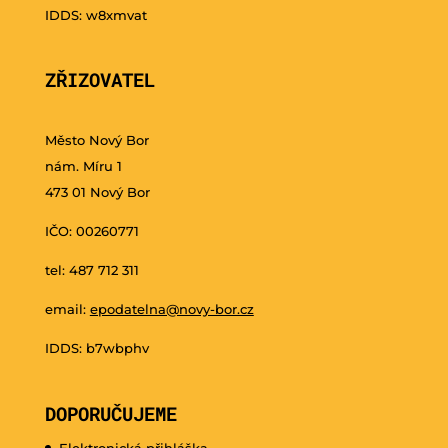
IDDS: w8xmvat
ZŘIZOVATEL
Město Nový Bor
nám. Míru 1
473 01 Nový Bor
IČO: 00260771
tel: 487 712 311
email:
epodatelna@novy-bor.cz
IDDS: b7wbphv
DOPORUČUJEME
Elektronická přihláška