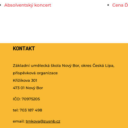
Absolventský koncert
Cena Ď
KONTAKT
Základní umělecká škola Nový Bor, okres Česká Lípa,
příspěvková organizace
Křižíkova 301
473 01 Nový Bor
IČO: 70975205
tel: 703 187 498
email:
trnkova@zusnb.cz