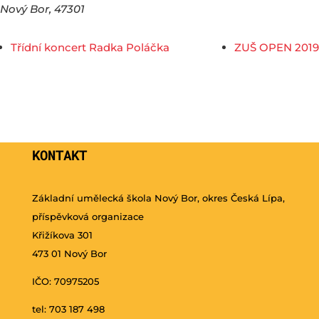
Nový Bor
,
47301
Třídní koncert Radka Poláčka
ZUŠ OPEN 2019
KONTAKT
Základní umělecká škola Nový Bor, okres Česká Lípa,
příspěvková organizace
Křižíkova 301
473 01 Nový Bor
IČO: 70975205
tel: 703 187 498