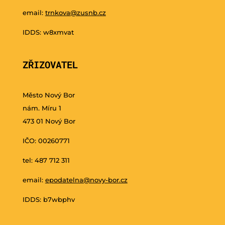
email:
trnkova@zusnb.cz
IDDS: w8xmvat
ZŘIZOVATEL
Město Nový Bor
nám. Míru 1
473 01 Nový Bor
IČO: 00260771
tel: 487 712 311
email:
epodatelna@novy-bor.cz
IDDS: b7wbphv