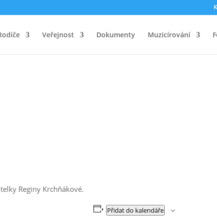
K
Rodiče
Veřejnost
Dokumenty
Muzicírování
F
čitelky Reginy Krchňákové.
Přidat do kalendáře