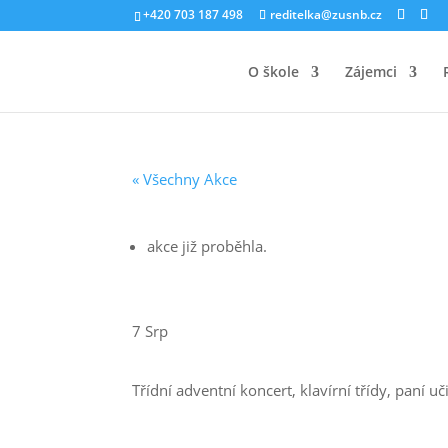
+420 703 187 498
reditelka@zusnb.cz
O škole
Zájemci
« Všechny Akce
akce již proběhla.
7 Srp
Třídní adventní koncert, klavírní třídy, paní u