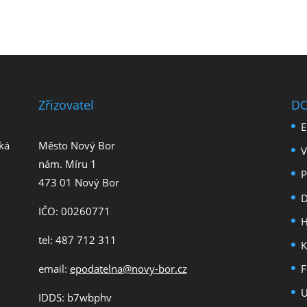
Zřizovatel
D
E
ká
Město Nový Bor
V
nám. Míru 1
P
473 01 Nový Bor
D
IČO: 00260771
H
tel: 487 712 311
K
email:
epodatelna@novy-bor.cz
F
U
IDDS: b7wbphv