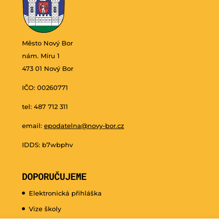
Město Nový Bor
nám. Míru 1
473 01 Nový Bor
IČO: 00260771
tel: 487 712 311
email:
epodatelna@novy-bor.cz
IDDS: b7wbphv
DOPORUČUJEME
Elektronická přihláška
Vize školy