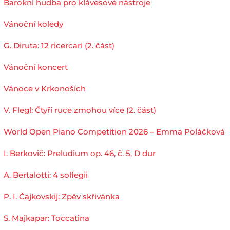
Barokní hudba pro klávesové nástroje
Vánoční koledy
G. Diruta: 12 ricercari (2. část)
Vánoční koncert
Vánoce v Krkonoších
V. Flegl: Čtyři ruce zmohou více (2. část)
World Open Piano Competition 2026 – Emma Poláčková
I. Berkovič: Preludium op. 46, č. 5, D dur
A. Bertalotti: 4 solfegii
P. I. Čajkovskij: Zpěv skřivánka
S. Majkapar: Toccatina