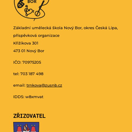
Základní umělecká škola Nový Bor, okres Česká Lípa,
příspěvková organizace
Křižíkova 301
473 01 Nový Bor
IČO: 70975205
tel: 703 187 498
email:
trnkova@zusnb.cz
IDDS: w8xmvat
ZŘIZOVATEL