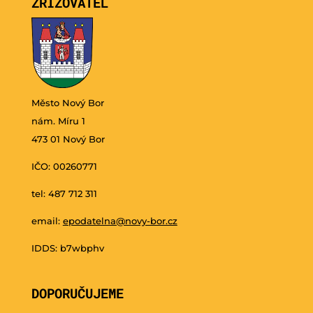
ZŘIZOVATEL
Město Nový Bor
nám. Míru 1
473 01 Nový Bor
IČO: 00260771
tel: 487 712 311
email:
epodatelna@novy-bor.cz
IDDS: b7wbphv
DOPORUČUJEME