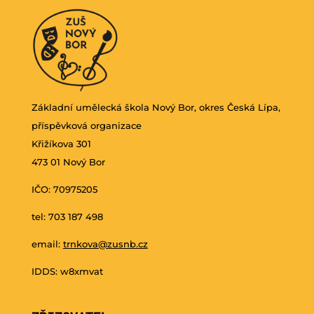
Základní umělecká škola Nový Bor, okres Česká Lípa,
příspěvková organizace
Křižíkova 301
473 01 Nový Bor
IČO: 70975205
tel: 703 187 498
email:
trnkova@zusnb.cz
IDDS: w8xmvat