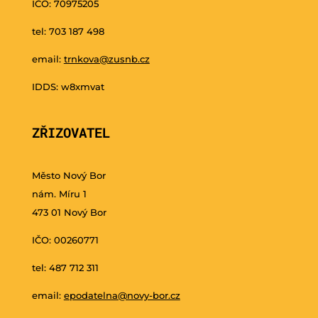
IČO: 70975205
tel: 703 187 498
email:
trnkova@zusnb.cz
IDDS: w8xmvat
ZŘIZOVATEL
Město Nový Bor
nám. Míru 1
473 01 Nový Bor
IČO: 00260771
tel: 487 712 311
email:
epodatelna@novy-bor.cz