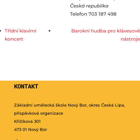
Česká republika
Telefon
703 187 498
Třídní klavírní
Barokní hudba pro klávesové
koncert
nástroje
KONTAKT
Základní umělecká škola Nový Bor, okres Česká Lípa,
příspěvková organizace
Křižíkova 301
473 01 Nový Bor