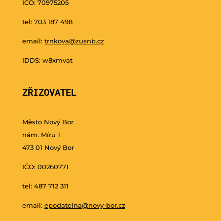
IČO: 70975205
tel: 703 187 498
email:
trnkova@zusnb.cz
IDDS: w8xmvat
ZŘIZOVATEL
Město Nový Bor
nám. Míru 1
473 01 Nový Bor
IČO: 00260771
tel: 487 712 311
email:
epodatelna@novy-bor.cz