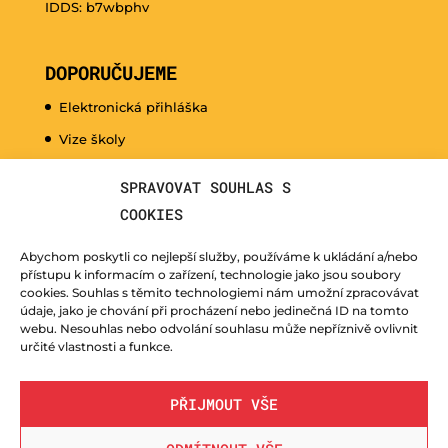
IDDS: b7wbphv
DOPORUČUJEME
Elektronická přihláška
Vize školy
Promo video
SPRAVOVAT SOUHLAS S
Dny otevřených dveří
COOKIES
Hudební nauka pro naše nejmenší
Abychom poskytli co nejlepší služby, používáme k ukládání a/nebo
Kurzy pro veřejnost
přístupu k informacím o zařízení, technologie jako jsou soubory
cookies. Souhlas s těmito technologiemi nám umožní zpracovávat
Fotogalerie
údaje, jako je chování při procházení nebo jedinečná ID na tomto
webu. Nesouhlas nebo odvolání souhlasu může nepříznivě ovlivnit
Učitelé
určité vlastnosti a funkce.
PŘIJMOUT VŠE