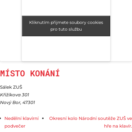
Kliknutím přijmete soubory cookies
Kliknutím přijmete soubory cookies
pro tuto službu
pro tuto službu
MÍSTO KONÁNÍ
Sálek ZUŠ
Křižíkova 301
Nový Bor
,
47301
Nedělní klavírní
Okresní kolo Národní soutěže ZUŠ ve
podvečer
hře na klavír.