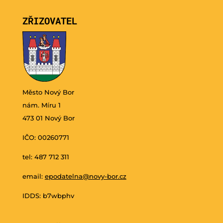
ZŘIZOVATEL
Město Nový Bor
nám. Míru 1
473 01 Nový Bor
IČO: 00260771
tel: 487 712 311
email:
epodatelna@novy-bor.cz
IDDS: b7wbphv