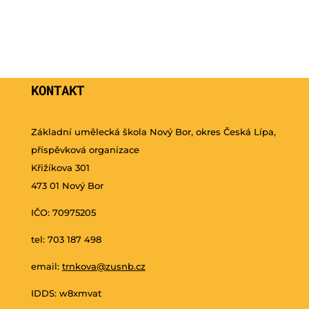
KONTAKT
Základní umělecká škola Nový Bor, okres Česká Lípa,
příspěvková organizace
Křižíkova 301
473 01 Nový Bor
IČO: 70975205
tel: 703 187 498
email:
trnkova@zusnb.cz
IDDS: w8xmvat