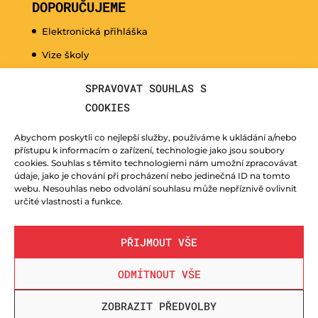
DOPORUČUJEME
Elektronická přihláška
Vize školy
Promo video
SPRAVOVAT SOUHLAS S
Dny otevřených dveří
COOKIES
Hudební nauka pro naše nejmenší
Abychom poskytli co nejlepší služby, používáme k ukládání a/nebo
Kurzy pro veřejnost
přístupu k informacím o zařízení, technologie jako jsou soubory
cookies. Souhlas s těmito technologiemi nám umožní zpracovávat
Fotogalerie
údaje, jako je chování při procházení nebo jedinečná ID na tomto
webu. Nesouhlas nebo odvolání souhlasu může nepříznivě ovlivnit
Učitelé
určité vlastnosti a funkce.
PŘIJMOUT VŠE
ODMÍTNOUT VŠE
© ZUŠ Nový Bor - vytvořila společnost
TrollComputers s.r.o.
| webdesign
LUCZI DESIGNE
ZOBRAZIT PŘEDVOLBY