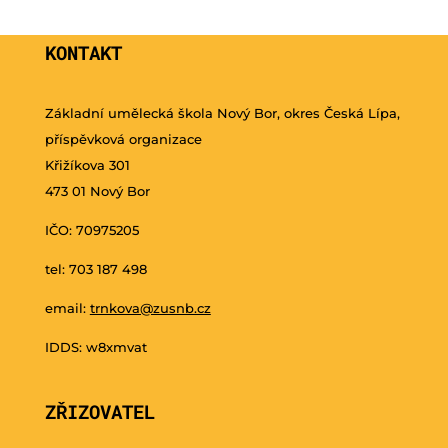
KONTAKT
Základní umělecká škola Nový Bor, okres Česká Lípa,
příspěvková organizace
Křižíkova 301
473 01 Nový Bor
IČO: 70975205
tel: 703 187 498
email:
trnkova@zusnb.cz
IDDS: w8xmvat
ZŘIZOVATEL