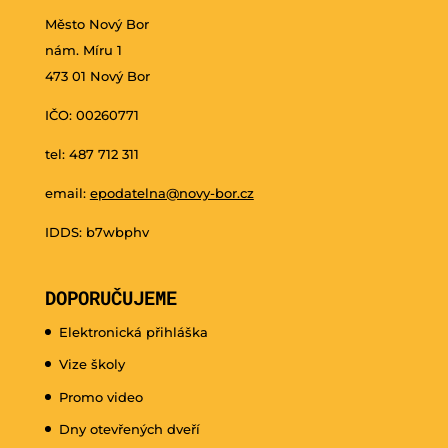
Město Nový Bor
nám. Míru 1
473 01 Nový Bor
IČO: 00260771
tel: 487 712 311
email:
epodatelna@novy-bor.cz
IDDS: b7wbphv
DOPORUČUJEME
Elektronická přihláška
Vize školy
Promo video
Dny otevřených dveří