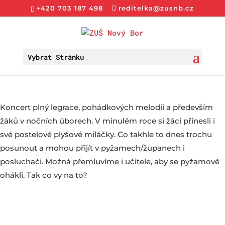
+420 703 187 498
reditelka@zusnb.cz
Vybrat Stránku
Koncert plný legrace, pohádkových melodií a především
žáků v nočních úborech. V minulém roce si žáci přinesli i
své postelové plyšové miláčky. Co takhle to dnes trochu
posunout a mohou přijít v pyžamech/županech i
posluchači. Možná přemluvíme i učitele, aby se pyžamově
ohákli. Tak co vy na to?