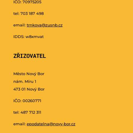
IČO: 70975205
tel: 703 187 498
email:
trnkova@zusnb.cz
IDDS: w8xmvat
ZŘIZOVATEL
Město Nový Bor
nám. Míru 1
473 01 Nový Bor
IČO: 00260771
tel: 487 712 311
email:
epodatelna@novy-bor.cz