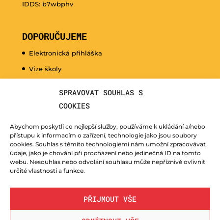
IDDS: b7wbphv
DOPORUČUJEME
Elektronická přihláška
Vize školy
Promo video
SPRAVOVAT SOUHLAS S
Dny otevřených dveří
COOKIES
Hudební nauka pro naše nejmenší
Abychom poskytli co nejlepší služby, používáme k ukládání a/nebo
Kurzy pro veřejnost
přístupu k informacím o zařízení, technologie jako jsou soubory
cookies. Souhlas s těmito technologiemi nám umožní zpracovávat
Fotogalerie
údaje, jako je chování při procházení nebo jedinečná ID na tomto
webu. Nesouhlas nebo odvolání souhlasu může nepříznivě ovlivnit
Učitelé
určité vlastnosti a funkce.
PŘIJMOUT VŠE