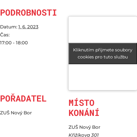
PODROBNOSTI
Datum:
1. 6. 2023
Čas:
17:00 - 18:00
Kliknutím přijmete soubory
Kliknutím přijmete soubory
cookies pro tuto službu
cookies pro tuto službu
POŘADATEL
MÍSTO
KONÁNÍ
ZUŠ Nový Bor
ZUŠ Nový Bor
Křižíkova 301