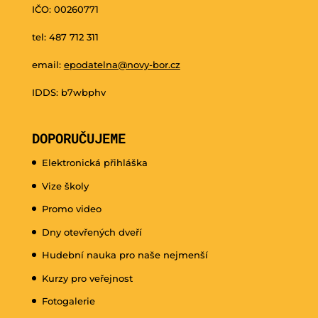
IČO: 00260771
tel: 487 712 311
email:
epodatelna@novy-bor.cz
IDDS: b7wbphv
DOPORUČUJEME
Elektronická přihláška
Vize školy
Promo video
Dny otevřených dveří
Hudební nauka pro naše nejmenší
Kurzy pro veřejnost
Fotogalerie