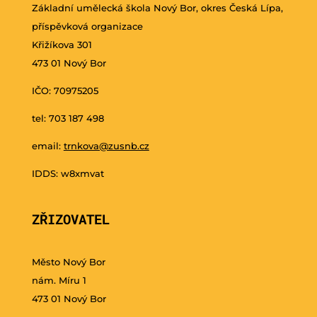
Základní umělecká škola Nový Bor, okres Česká Lípa,
příspěvková organizace
Křižíkova 301
473 01 Nový Bor
IČO: 70975205
tel: 703 187 498
email:
trnkova@zusnb.cz
IDDS: w8xmvat
ZŘIZOVATEL
Město Nový Bor
nám. Míru 1
473 01 Nový Bor