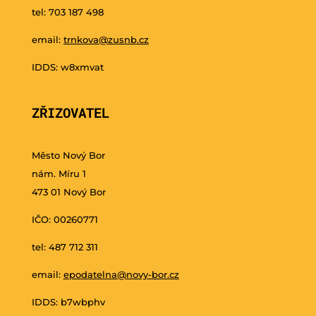
tel: 703 187 498
email:
trnkova@zusnb.cz
IDDS: w8xmvat
ZŘIZOVATEL
Město Nový Bor
nám. Míru 1
473 01 Nový Bor
IČO: 00260771
tel: 487 712 311
email:
epodatelna@novy-bor.cz
IDDS: b7wbphv