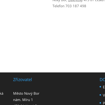
Telefon
703 187 498
Zřizovatel
D
E
ká
Město Nový Bor
V
nám. Míru 1
P