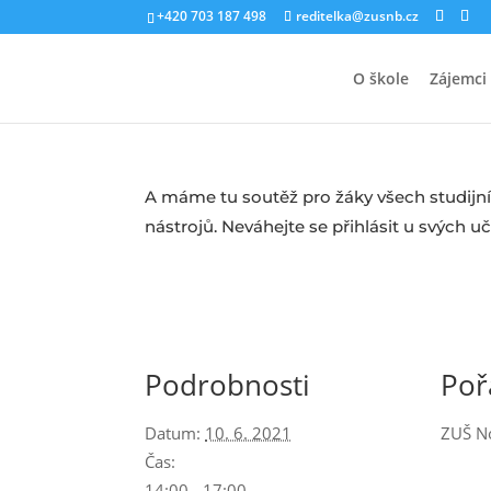
+420 703 187 498
reditelka@zusnb.cz
O škole
Zájemci
A máme tu soutěž pro žáky všech studijníc
nástrojů. Neváhejte se přihlásit u svých uč
Podrobnosti
Poř
Datum:
10. 6. 2021
ZUŠ N
Čas:
14:00 - 17:00