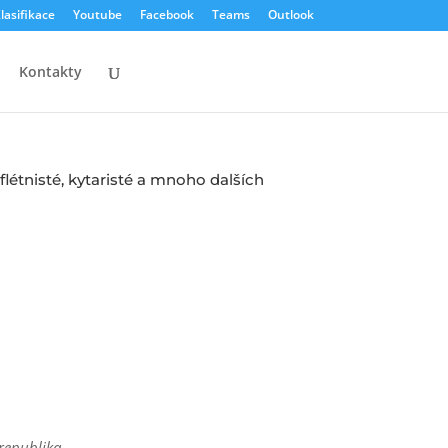
lasifikace
Youtube
Facebook
Teams
Outlook
Kontakty
létnisté, kytaristé a mnoho dalších
republika