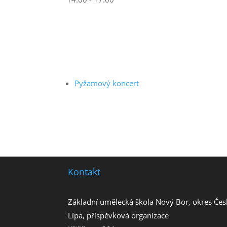
Pyžamový koncert
Kontakt
Základní umělecká škola Nový Bor, okres Čes
Lípa, příspěvková organizace