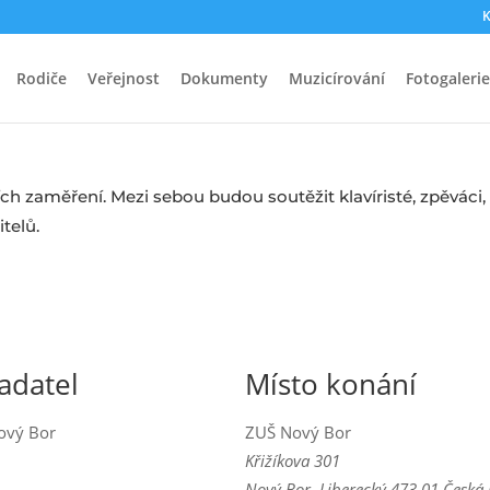
K
Rodiče
Veřejnost
Dokumenty
Muzicírování
Fotogalerie
h zaměření. Mezi sebou budou soutěžit klavíristé, zpěváci, f
itelů.
adatel
Místo konání
ový Bor
ZUŠ Nový Bor
Křižíkova 301
Nový Bor
,
Liberecký
473 01
Česká 