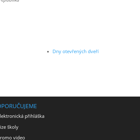
Dny otevřených dveří
OPORUČUJEME
lektronická přihláška
ize školy
romo video