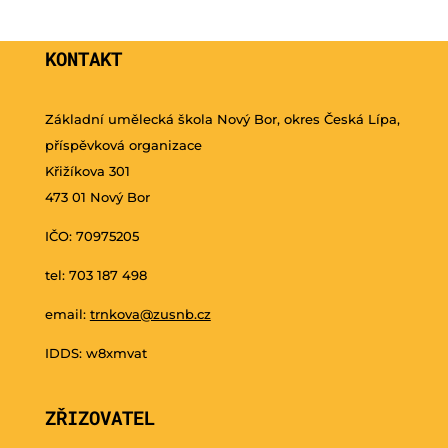
KONTAKT
Základní umělecká škola Nový Bor, okres Česká Lípa,
příspěvková organizace
Křižíkova 301
473 01 Nový Bor
IČO: 70975205
tel: 703 187 498
email:
trnkova@zusnb.cz
IDDS: w8xmvat
ZŘIZOVATEL