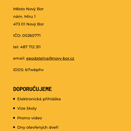
Město Nový Bor
nám. Míru 1
473 01 Nový Bor
IČO: 00260771
tel: 487 712 311
email:
epodatelna@novy-bor.cz
IDDS: b7wbphv
DOPORUČUJEME
Elektronická přihláška
Vize školy
Promo video
Dny otevřených dveří