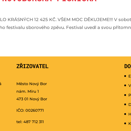
RÁSNÝCH 12 425 KČ. VŠEM MOC DĚKUJEME!!! V sobotu 3.
ího festivalu sborového zpěvu. Festival uvedl a svou přítomno
ZŘIZOVATEL
DO
E
á
Město Nový Bor
V
nám. Míru 1
P
473 01 Nový Bor
D
IČO: 00260771
H
tel: 487 712 311
K