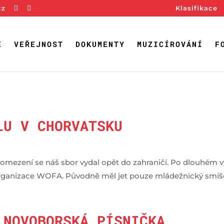
cz
Klasifikace
E
VEŘEJNOST
DOKUMENTY
MUZICÍROVÁNÍ
F
LU V CHORVATSKU
omezení se náš sbor vydal opět do zahraničí. Po dlouhém vyb
organizace WOFA. Původně měl jet pouze mládežnický smíšen
 NOVOBORSKÁ PÍSNIČKA