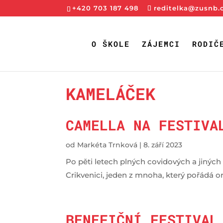
+420 703 187 498
reditelka@zusnb.
O ŠKOLE
ZÁJEMCI
RODIČ
KAMELÁČEK
CAMELLA NA FESTIVA
od
Markéta Trnková
|
8. září 2023
Po pěti letech plných covidových a jiných 
Crikvenici, jeden z mnoha, který pořádá 
BENEFIČNÍ FESTIVAL