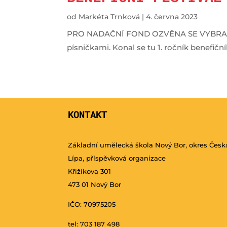
od
Markéta Trnková
|
4. června 2023
PRO NADAČNÍ FOND OZVĚNA SE VYBRALO K
písničkami. Konal se tu 1. ročník benefičn
KONTAKT
Základní umělecká škola Nový Bor, okres Česk
Lípa, příspěvková organizace
Křižíkova 301
473 01 Nový Bor
IČO: 70975205
tel: 703 187 498